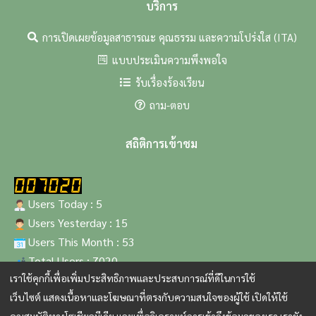
บริการ
การเปิดเผยข้อมูลสาธารณะ คุณธรรม และความโปร่งใส (ITA)
แบบประเมินความพึงพอใจ
รับเรื่องร้องเรียน
ถาม-ตอบ
สถิติการเข้าชม
Users Today : 5
Users Yesterday : 15
Users This Month : 53
Total Users : 7020
เราใช้คุกกี้เพื่อเพิ่มประสิทธิภาพและประสบการณ์ที่ดีในการใช้
เว็บไซต์ แสดงเนื้อหาและโฆษณาที่ตรงกับความสนใจของผู้ใช้ เปิดให้ใช้
สงวนสิทธิ์ © 2567 จัดทำโดย สำนักงานกองทุนฟื้นฟูและพัฒนา
เกษตรกร (กฟก.)
คุณสมบัติทางโซเชียลมีเดีย และเพื่อวิเคราะห์การเข้าถึงข้อมูลของเรา เรายัง